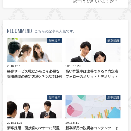
統一はできていますか？
RECOMMEND
こちらの記事も人気です。
新卒採用
新卒採用
2018.12.4
2018.11.20
接客サービス職だからこそ必要な
高い辞退率は改善できる？内定者
採用基準の設定方法と7つの項目例
フォローのメリットとデメリット
新卒採用
新卒採用
2018.11.28
2018.8.11
新卒採用 面接官のマナーに問題
新卒採用の説明会コンテンツ、そ