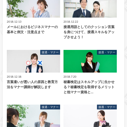
2018.12.13
2018.12.22
メールにおけるビジネスマナーの
接遇用語としてのクッション言葉
基本と例文・注意点まで
を身につけて、接遇スキルをアッ
プさせよう！
接遇・マナー
接遇・マナー
2018.12.18
2018.7.20
言葉遣いが悪い人の原因と教育方
秘書検定はスキルアップに生かせ
法をマナー講師が解説します
る？秘書検定を取得するメリット
と他マナー資格と…
接遇・マナー
接遇・マナー