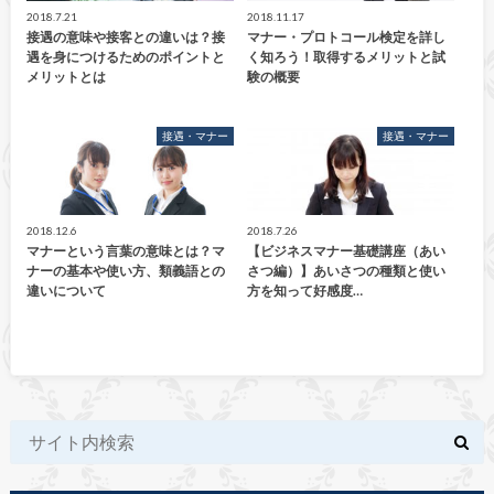
2018.7.21
2018.11.17
接遇の意味や接客との違いは？接
マナー・プロトコール検定を詳し
遇を身につけるためのポイントと
く知ろう！取得するメリットと試
メリットとは
験の概要
接遇・マナー
接遇・マナー
2018.12.6
2018.7.26
マナーという言葉の意味とは？マ
【ビジネスマナー基礎講座（あい
ナーの基本や使い方、類義語との
さつ編）】あいさつの種類と使い
違いについて
方を知って好感度…