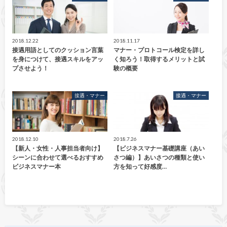
2018.12.22
2018.11.17
接遇用語としてのクッション言葉
マナー・プロトコール検定を詳し
を身につけて、接遇スキルをアッ
く知ろう！取得するメリットと試
プさせよう！
験の概要
接遇・マナー
接遇・マナー
2018.12.10
2018.7.26
【新人・女性・人事担当者向け】
【ビジネスマナー基礎講座（あい
シーンに合わせて選べるおすすめ
さつ編）】あいさつの種類と使い
ビジネスマナー本
方を知って好感度…