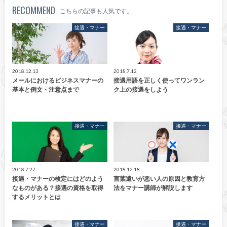
RECOMMEND
こちらの記事も人気です。
接遇・マナー
接遇・マナー
2018.12.13
2018.7.12
メールにおけるビジネスマナーの
接遇用語を正しく使ってワンラン
基本と例文・注意点まで
ク上の接遇をしよう
接遇・マナー
接遇・マナー
2018.7.27
2018.12.18
接遇・マナーの検定にはどのよう
言葉遣いが悪い人の原因と教育方
なものがある？接遇の資格を取得
法をマナー講師が解説します
するメリットとは
接遇・マナー
接遇・マナー