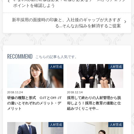
ポイントを確認しよう
新卒採用の面接時の印象と、入社後のギャップが大きすぎ
る…そんなお悩みを解消するご提案
RECOMMEND
こちらの記事も人気です。
人材育成
人材育成
2018.11.24
2018.12.14
研修の種類と形式 OJTとOff-JT
採用して終わりの人材管理から脱
の違いとそれぞれのメリット・デ
却しよう！採用と教育の連動と仕
メリット
組みづくりこそ中…
人材育成
人材育成