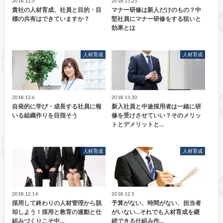
2018.12.5
2018.11.25
貴社の人材育成、社員と目的・目
マナー研修は新人だけのもの？中
標の共有はできていますか？
堅社員にマナー研修をする狙いと
効果とは
人材育成
人材育成
2018.12.6
2018.11.30
自発的に学び・成長する社員に報
新入社員と中途採用者は一緒に研
いる組織作りを目指そう
修を受けさせていい？そのメリッ
トとデメリットと…
人材育成
人材育成
2018.12.14
2018.12.5
採用して終わりの人材管理から脱
予算がない、時間がない、担当者
却しよう！採用と教育の連動と仕
がいない…それでも人材育成を継
組みづくりこそ中…
続できる仕組み作…